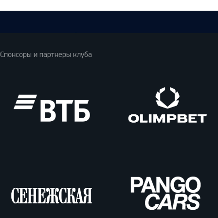
Спонсоры и партнеры клуба
ВТБ
Олимпбет