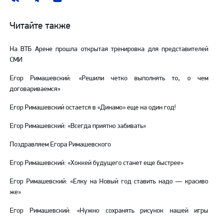
группа
канал
канал
ВКонтакте
в
на
Читайте также
Telegram
YouTube
На ВТБ Арене прошла открытая тренировка для представителей
СМИ
Егор Римашевский: «Решили четко выполнять то, о чем
договариваемся»
Егор Римашевский остается в «Динамо» еще на один год!
Егор Римашевский: «Всегда приятно забивать»
Поздравляем Егора Римашевского
Егор Римашевский: «Хоккей будущего станет еще быстрее»
Егор Римашевский: «Елку на Новый год ставить надо — красиво
же»
Егор Римашевский: «Нужно сохранять рисунок нашей игры