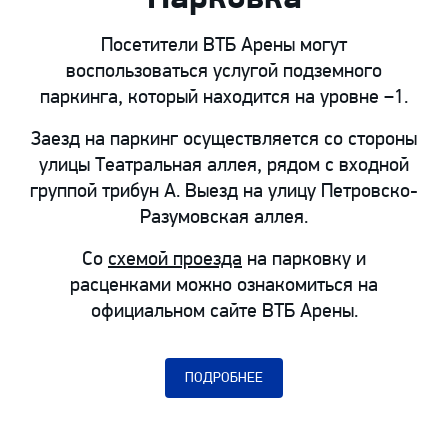
Люди с инвалидностью,
использующие кресло-
Посетители ВТБ Арены могут
коляску для передвижения,
воспользоваться услугой подземного
имеют право посещать любой
паркинга, который находится на уровне −1.
домашний матч ХК «Динамо»
Заезд на паркинг осуществляется со стороны
бесплатно. Право на
улицы Театральная аллея, рядом с входной
бесплатное посещение
группой трибун А. Выезд на улицу Петровско-
распространяется также на
Разумовская аллея.
одного сопровождающего.
Для посещения арены и
Со
схемой проезда
на парковку и
просмотра матчей со
расценками можно ознакомиться на
специально оборудованных
официальном сайте ВТБ Арены.
мест, необходимо получить
билет у Стюарда на любом из
входов Стадиона.
ПОДРОБНЕЕ
ПОДРОБНЕЕ