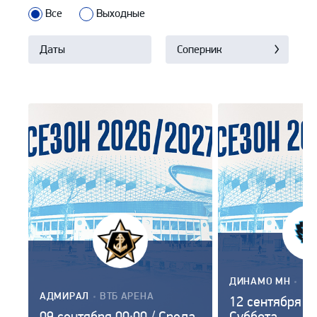
Все
Выходные
Даты
Соперник
ДИНАМО МН
КОМАНДА
МЕСТ
АДМИРАЛ
ВТБ АРЕНА
Дата
12 сентября 00
СОПЕРНИК
ПРОВ
КОМАНДА
МЕСТО
Дата
проведения
09 сентября 00:00 / Среда
Суббота
СОПЕРНИК
ПРОВЕДЕНИЯ