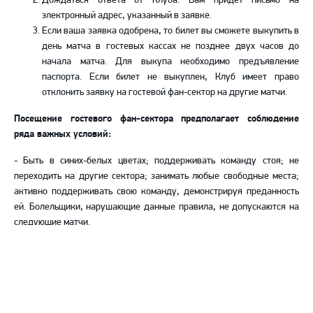
электронный адрес, указанный в заявке.
Если ваша заявка одобрена, то билет вы сможете выкупить в
день матча в гостевых кассах не позднее двух часов до
начала матча. Для выкупа необходимо предъявление
паспорта. Если билет не выкуплен, Клуб имеет право
отклонить заявку на гостевой фан-сектор на другие матчи.
Посещение гостевого фан-сектора предполагает соблюдение
ряда важных условий:
- Быть в синих-белых цветах; поддерживать команду стоя; не
переходить на другие сектора; занимать любые свободные места;
активно поддерживать свою команду, демонстрируя преданность
ей. Болельщики, нарушающие данные правила, не допускаются на
следующие матчи.
- На гостевом секторе ведется видео - и аудиофиксация. При
нарушении правил Клуб имеет право переложить штраф на
болельщика.
Клуб в праве отказать в продаже (билетов, абонементов) без