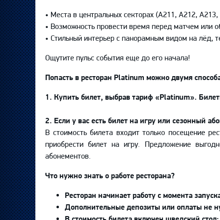
•⁠ ⁠Места в центральных секторах (А211, А212, А213
•⁠ ⁠Возможность провести время перед матчем или о
•⁠ ⁠Стильный интерьер с панорамным видом на лёд,
Ощутите пульс события еще до его начала!
Попасть в ресторан Platinum можно двумя способ
1. Купить билет, выбрав тариф «Platinum». Биле
2. Если у вас есть билет на игру или сезонный аб
В стоимость билета входит только посещение ре
приобрести билет на игру. Предложение выгод
абонементов.
Что нужно знать о работе ресторана?
Ресторан начинает работу с момента запуск
Дополнительные депозиты или оплаты не 
В стоимость билета включен шведский стол;