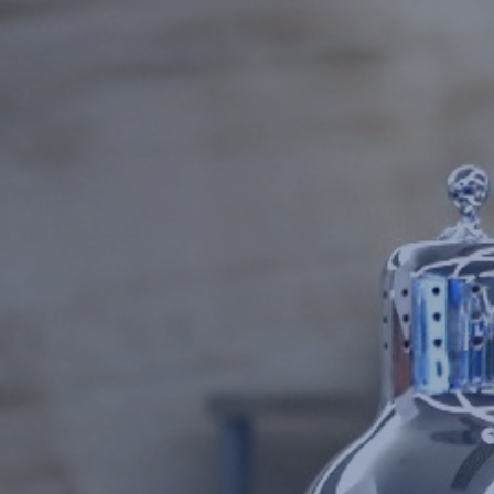
Амур
Барыс
Салават Юлаев
Сибирь