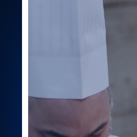
Локомотив
Северсталь
ЦСКА
Шанхайские Драконы