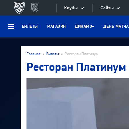
Клубы
Сайты
БИЛЕТЫ
МАГАЗИН
ДИНАМО+
ДЕНЬ МАТЧА
Конференция «Запад»
Меню
Сайты
Дивизион Боброва
Лада
Видеотран
Главная
Билеты
Ресторан Платинум
СКА
Ресторан Платинум
Хайлайты
Спартак
Текстовые
Торпедо
Интернет-
ХК Сочи
Фотобанк
Дивизион Тарасова
Динамо Мн
Приложе
Динамо М