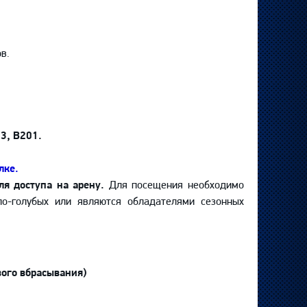
в.
13, В201.
лке.
ля доступа на арену.
Для посещения необходимо
о-голубых или являются обладателями сезонных
вого вбрасывания)