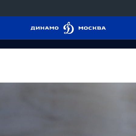
Динамо
Конференция «Восток»
Москва
Дивизион Харламова
Автомобилист
сляции
Ак Барс
Металлург Мг
 трансляции
Нефтехимик
магазин
Трактор
Дивизион Чернышева
Авангард
ние КХЛ
Адмирал