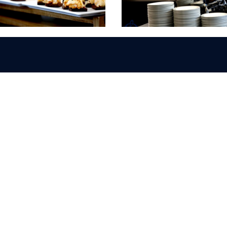
Олимпбет
Сенежская
Pango