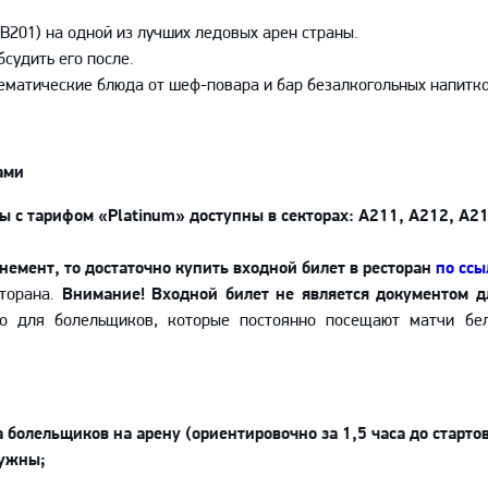
, В201) на одной из лучших ледовых арен страны.
бсудить его после.
 тематические блюда от шеф-повара и бар безалкогольных напитко
ами
ты с тарифом «Platinum» доступны в секторах: А211, А212, А2
онемент, то достаточно купить входной билет в ресторан
по ссы
сторана.
Внимание! Входной билет не является документом д
но для болельщиков, которые постоянно посещают матчи бел
а болельщиков на арену (ориентировочно за 1,5 часа до старто
нужны;