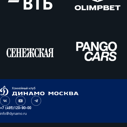
ВТБ
Олимпбет
Сенежская
Pango
Cars
Динамо
Хоккейный клуб
Москва
Наша
Наш
Наш
группа
канал
канал
+7 (495)120-90-00
ВКонтакте
на
в
info@dynamo.ru
YouTube
Telegram