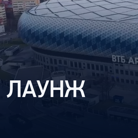
Локомотив
Северсталь
ЦСКА
Шанхайские Драконы
ЛАУНЖ