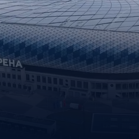
Амур
Барыс
Салават Юлаев
Сибирь