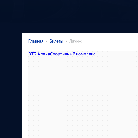
Главная
Билеты
Лаунж
втб арена в Москве
Москва