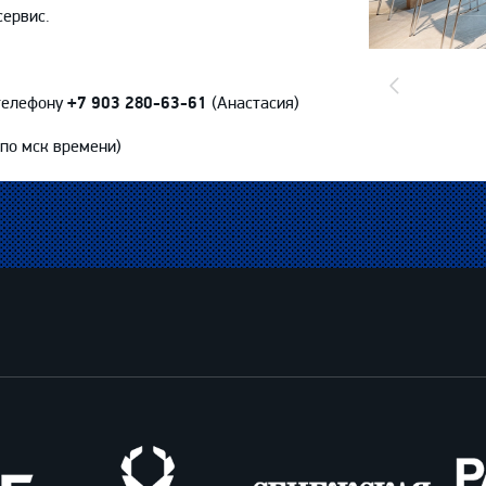
сервис.
Предыдущий
телефону
+7 903 280-63-61
(Анастасия)
слайд
по мск времени)