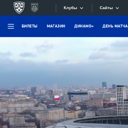
Клубы
Сайты
БИЛЕТЫ
МАГАЗИН
ДИНАМО+
ДЕНЬ МАТЧА
Конференция «Запад»
Меню
Сайты
Дивизион Боброва
Лада
Видеотран
СКА
Хайлайты
Спартак
Текстовые
Торпедо
Интернет-
ХК Сочи
Фотобанк
Дивизион Тарасова
Динамо Мн
Приложе
Динамо М