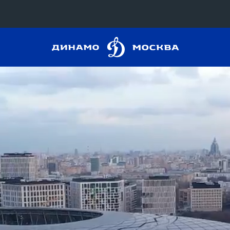
Динамо
Конференция «Восток»
Москва
Дивизион Харламова
Автомобилист
сляции
Ак Барс
Металлург Мг
 трансляции
Нефтехимик
магазин
Трактор
Дивизион Чернышева
Авангард
ние КХЛ
Адмирал