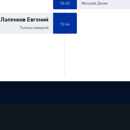
56:45
Мосалёв Денис
Лапенков Евгений
59:44
Толчок клюшкой