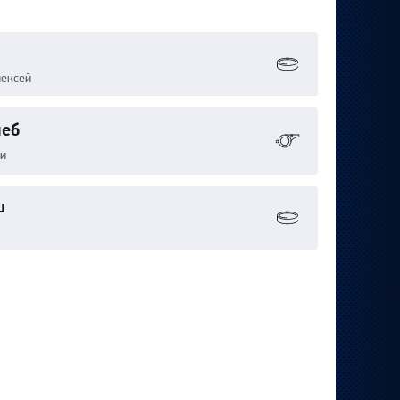
лексей
леб
и
ш