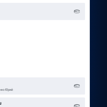
енко Юрий
ш