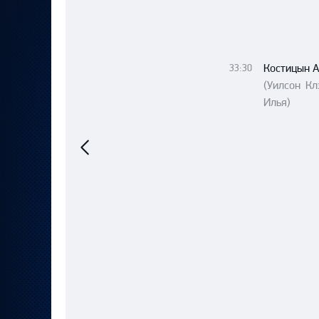
Локомотив
Северсталь
ЦСКА
Костицын 
33:30
Шанхайские Драконы
(Уилсон Кл
Илья)
Предыдущий
матч