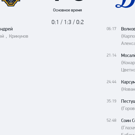
Амур
Основное время
Барыс
0:1 / 1:3 / 0:2
Салават Юлаев
Андрей
Волко
06:17
Сибирь
эй , Крикунов
(Карпо
Алекс
Мосал
21:14
(Кок
Цветк
Карсу
24:44
(Новак
Песту
35:19
(Горов
Соин С
52:48
(Глаз
Бабен