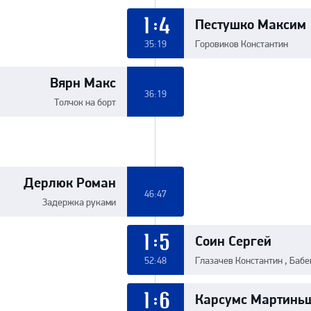
Пестушко Максим
1:4
35:19
Горовиков Константин
Вярн Макс
36:19
Толчок на борт
Дерлюк Роман
46:47
Задержка руками
Соин Сергей
1:5
52:48
Глазачев Константин , Баб
Карсумс Мартинь
1:6