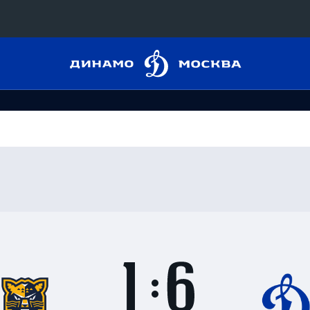
Динамо
Конференция «Восток»
Москва
Дивизион Харламова
Автомобилист
сляции
Ак Барс
Металлург Мг
 трансляции
Нефтехимик
магазин
Трактор
Дивизион Чернышева
Итоги
1
матча
Авангард
ние КХЛ
:
Адмирал
6