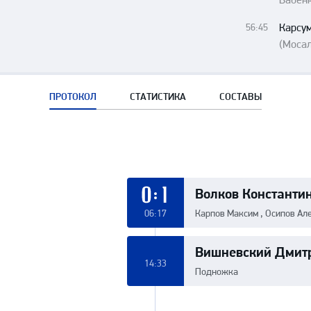
Карсу
56:45
(Мосал
ПРОТОКОЛ
СТАТИСТИКА
СОСТАВЫ
Волков Константи
0:1
06:17
Карпов Максим , Осипов Ал
Вишневский Дмит
14:33
Подножка