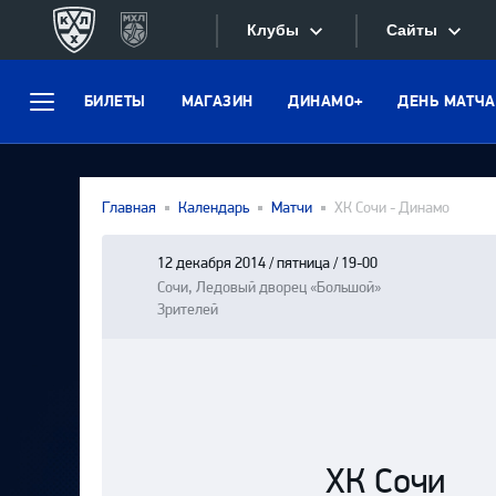
Клубы
Сайты
БИЛЕТЫ
МАГАЗИН
ДИНАМО+
ДЕНЬ МАТЧА
Конференция «Запад»
Меню
Сайты
Дивизион Боброва
Лада
Видеотран
Главная
Календарь
Матчи
ХК Сочи - Динамо
СКА
Хайлайты
Спартак
12 декабря 2014 / пятница / 19-00
Сочи, Ледовый дворец «Большой»
Текстовые
Торпедо
Зрителей
Интернет-
ХК Сочи
Фотобанк
Дивизион Тарасова
Динамо Мн
Приложе
Динамо М
ХК Сочи