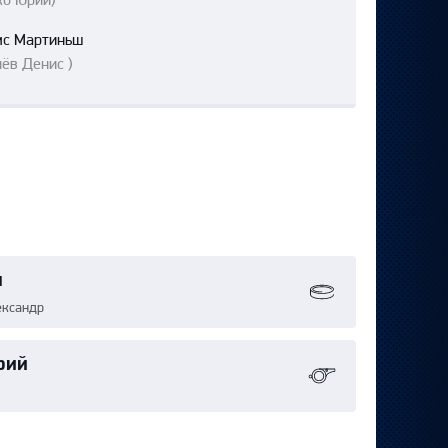
мс Мартиньш
ёв Денис )
н
ександр
рий