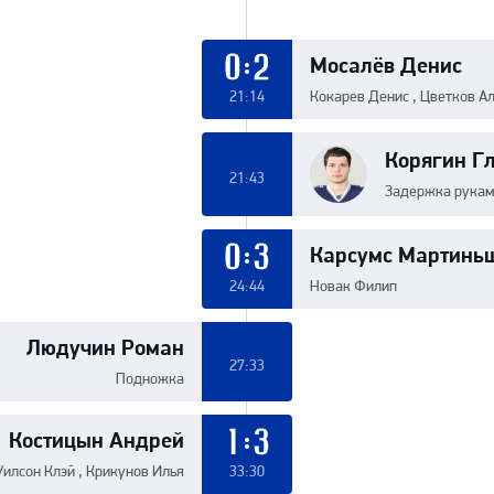
Мосалёв Денис
0:2
21:14
Кокарев Денис , Цветков А
Корягин Г
21:43
Задержка рукам
Карсумс Мартинь
0:3
24:44
Новак Филип
Людучин Роман
27:33
Подножка
Костицын Андрей
1:3
Уилсон Клэй , Крикунов Илья
33:30