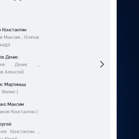
в Константин
в Максим , Осипов
андр)
Следующий
ёв Денис
матч
арев Денис ,
ов Алексей)
мс Мартиньш
 Филип )
шко Максим
иков Константин )
ергей
ачев Константин ,
ко Юрий)