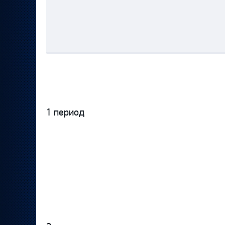
1 период
Протокол