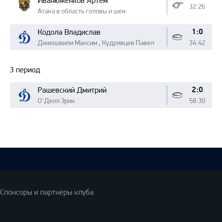
Иванюженков Артём
32:26
Атака в область головы и шеи
1:0
Кодола Владислав
Джиошвили Максим , Кудрявцев Павел
34:42
3 период
2:0
Рашевский Дмитрий
О'Делл Эрик
58:30
Спонсоры и партнеры клуба