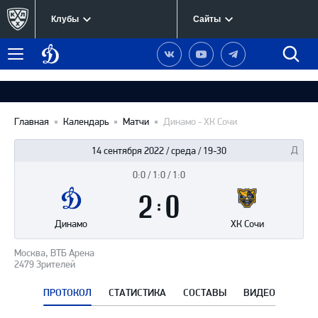
Клубы
Сайты
Динамо
Наша
Наш
Наш
Быст
Меню
Москва
группа
канал
канал
поиск
в
на
в
Вконтакте
YouTube
Telegram
Главная
Календарь
Матчи
Динамо - ХК Сочи
14 сентября 2022 / среда / 19-30
0:0 / 1:0 / 1:0
Итоги
2
матча
:
0
Динамо
ХК Сочи
Москва, ВТБ Арена
2479 Зрителей
ПРОТОКОЛ
СТАТИСТИКА
СОСТАВЫ
ВИДЕО