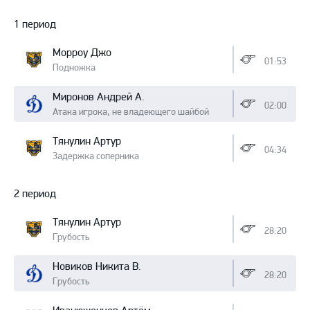
Протокол
1 период
Морроу Джо
01:53
Подножка
Миронов Андрей А.
02:00
Атака игрока, не владеющего шайбой
Тянулин Артур
04:34
Задержка соперника
2 период
Тянулин Артур
28:20
Грубость
Новиков Никита В.
28:20
Грубость