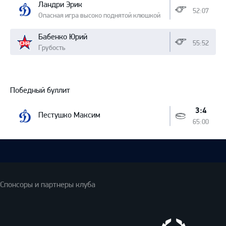
Ландри Эрик
52:07
Опасная игра высоко поднятой клюшкой
Бабенко Юрий
55:52
Грубость
Победный буллит
3:4
Пестушко Максим
65:00
Спонсоры и партнеры клуба