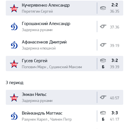
2:2
Кучерявенко Александр
Перетягин Сергей
36:35
Горошанский Александр
37:36
Задержка руками
Афанасенков Дмитрий
39:19
Задержка клюшкой
3:2
Гусев Сергей
Попович Марк , Сушинский Максим
39:39
Б
3 период
Экман Нильс
40:57
Задержка руками
3:3
Вейнхандль Маттиас
Рахунек Карел , Чаянек Петр
41:17
Б