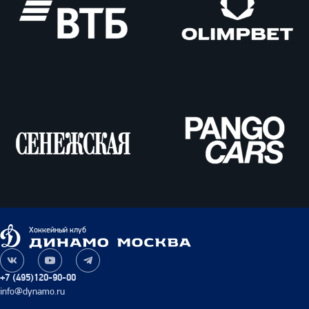
ВТБ
Олимпбет
Сенежская
Pango
Cars
Динамо
Хоккейный клуб
Москва
Наша
Наш
Наш
группа
канал
канал
+7 (495)120-90-00
ВКонтакте
на
в
info@dynamo.ru
YouTube
Telegram