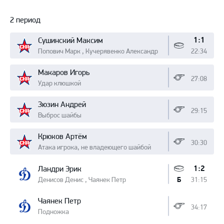
2 период
1:1
Сушинский Максим
Попович Марк , Кучерявенко Александр
22:34
Макаров Игорь
27:08
Удар клюшкой
Зюзин Андрей
29:15
Выброс шайбы
Крюков Артём
30:30
Атака игрока, не владеющего шайбой
1:2
Ландри Эрик
Денисов Денис , Чаянек Петр
31:15
Б
Чаянек Петр
34:17
Подножка