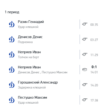
Протокол
1 период
Разин Геннадий
00:35
Удар клюшкой
Денисов Денис
03:27
Подножка
Непряев Иван
11:29
Толчок на борт
0:1
Непряев Иван
Денисов Денис , Пестушко Максим
14:01
Горошанский Александр
14:20
Задержка клюшкой
Пестушко Максим
17:38
Удар клюшкой