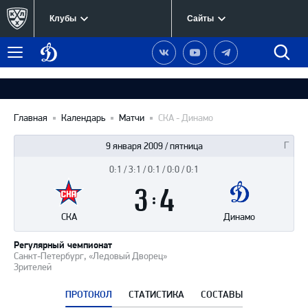
Клубы
Сайты
Динамо
Наша
Наш
Наш
Быст
Меню
Москва
группа
канал
канал
поиск
в
на
в
Вконтакте
YouTube
Telegram
Главная
Календарь
Матчи
СКА - Динамо
9 января 2009 / пятница
0:1 / 3:1 / 0:1 / 0:0 / 0:1
Итоги
3
матча
:
4
СКА
Динамо
Регулярный чемпионат
Санкт-Петербург, «Ледовый Дворец»
Зрителей
ПРОТОКОЛ
СТАТИСТИКА
СОСТАВЫ