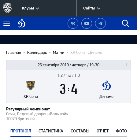
Клубы
Сайты
Динамо
Наша
Наш
Наш
Быст
Меню
Москва
группа
канал
канал
поиск
в
на
в
Вконтакте
YouTube
Telegram
Главная
Календарь
Матчи
ХК Сочи - Динамо
26 сентября 2019 / четверг / 19-30
1:2 / 1:2 / 1:0
Итоги
3
матча
:
4
ХК Сочи
Динамо
Регулярный чемпионат
Сочи, Ледовый дворец «Большой»
10079 Зрителей
ПРОТОКОЛ
СТАТИСТИКА
СОСТАВЫ
ОТЧЕТ
ФОТО