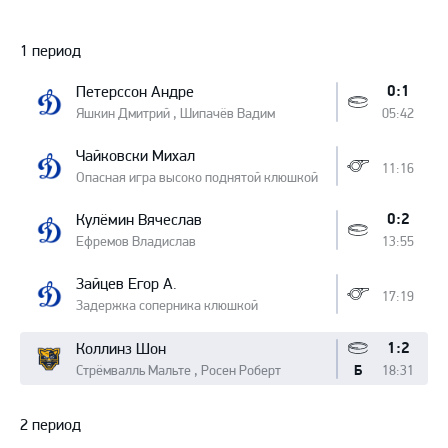
Протокол
1 период
0:1
Петерссон Андре
Яшкин Дмитрий , Шипачёв Вадим
05:42
Чайковски Михал
11:16
Опасная игра высоко поднятой клюшкой
0:2
Кулёмин Вячеслав
Ефремов Владислав
13:55
Зайцев Егор А.
17:19
Задержка соперника клюшкой
1:2
Коллинз Шон
Стрёмвалль Мальте , Росен Роберт
18:31
Б
2 период