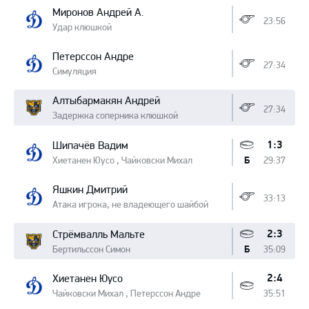
Миронов Андрей А.
23:56
Удар клюшкой
Петерссон Андре
27:34
Симуляция
Алтыбармакян Андрей
27:34
Задержка соперника клюшкой
1:3
Шипачёв Вадим
Хиетанен Юусо , Чайковски Михал
29:37
Б
Яшкин Дмитрий
33:13
Атака игрока, не владеющего шайбой
2:3
Стрёмвалль Мальте
Бертильссон Симон
35:09
Б
2:4
Хиетанен Юусо
Чайковски Михал , Петерссон Андре
35:51