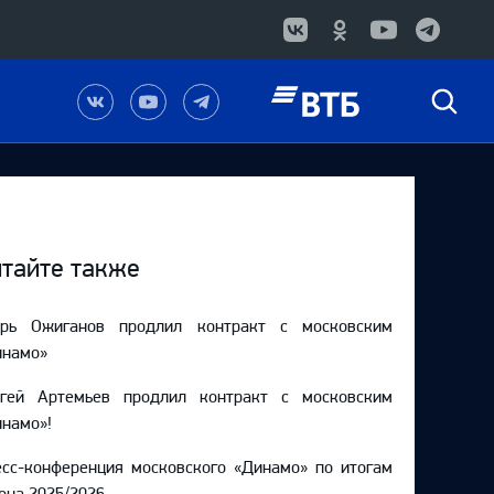
Наша
Наш
Наш
Быстрый
группа
канал
канал
поиск
в
на
в
Вконтакте
YouTube
Telegram
тайте также
орь Ожиганов продлил контракт с московским
инамо»
ргей Артемьев продлил контракт с московским
намо»!
сс-конференция московского «Динамо» по итогам
она 2025/2026