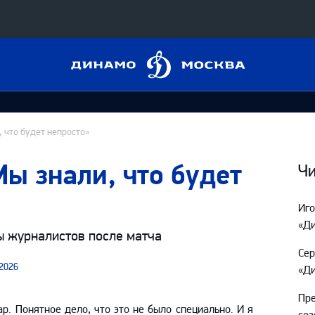
Динамо
Конференция «Восток»
Москва
Дивизион Харламова
Автомобилист
сляции
 что будет непросто»
Ак Барс
ы знали, что будет
Металлург Мг
Чи
 трансляции
Нефтехимик
Иг
магазин
Трактор
«Д
сы журналистов после матча
Дивизион Чернышева
Се
2026
«Ди
Авангард
ние КХЛ
Адмирал
Пре
. Понятное дело, что это не было специально. И я
сез