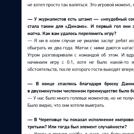
Локомотив
не хотел просто так валяться. Это игровой момент,
Северсталь
— У журналистов есть штамп — «неудобный соп
ЦСКА
стала таким для «Динамо». И первый гол они з
матча. Как вам удалось переломить игру?
Шанхайские Драконы
— Я ни в коем случае не умаляю заслуг ребят из
обыграть их два года. Матчи с ними даются катас
Утром разговаривали с командой об этом. И вдр
начинаем игру с 0:1, хотя не было какой-то я
обстоятельств, после которого гости выходят впер
— В конце спаслись благодаря броску Дании
в двухминутном численном преимуществе было 
— У нас было много голевых моментов, но не получ
Было видно, что они хотели выиграть.
— В Череповце ты показал исполнение импровиз
третьим? Или тогда был элемент случайности?
— Когда я принял шайбу, я знал, что буду делать