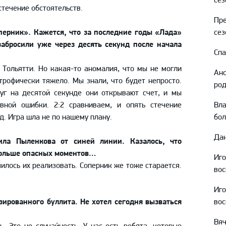
Амур
 стечение обстоятельств.
Пре
Барыс
ерник». Кажется, что за последние годы «Лада»
сез
Салават Юлаев
абросили уже через десять секунд после начала
Спа
Сибирь
 Тольятти. Но какая-то аномалия, что мы не могли
Анс
трофически тяжело. Мы знали, что будет непросто.
род
уг на десятой секунде они открывают счет, и мы
вной ошибки. 2:2 сравниваем, и опять стечение
Вл
ед. Игра шла не по нашему плану.
бо
Дан
ла Пыленкова от синей линии. Казалось, что
больше опасных моментов…
Иг
илось их реализовать. Соперник же тоже старается.
вос
Иг
ированного буллита. Не хотел сегодня вызваться
вос
Вяч
. Это не случайность. У нас есть ребята, которые