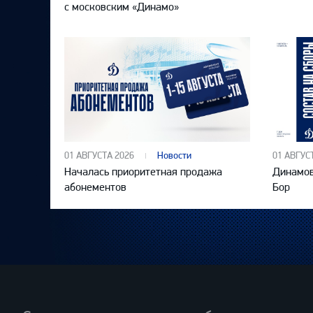
с московским «Динамо»
01 АВГУСТА 2026
Новости
01 АВГУС
Началась приоритетная продажа
Динамов
абонементов
Бор