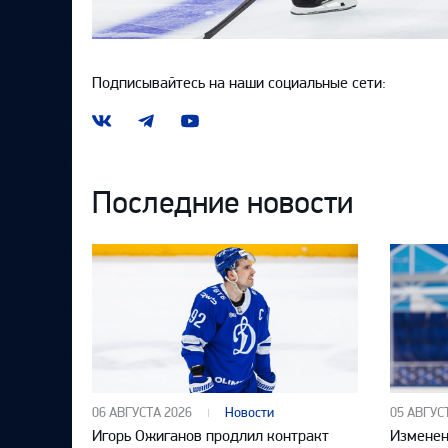
Подписывайтесь на наши социальные сети:
Наша
Наш
Наш
группа
канал
канал
ВКонтакте
в
на
Telegram
YouTube
Последние новости
06 АВГУСТА 2026
Новости
05 АВГУС
Игорь Ожиганов продлил контракт
Изменен