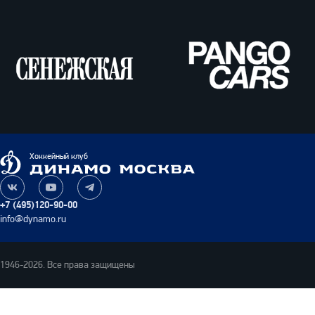
Сенежская
Pango
Cars
Динамо
Хоккейный клуб
Москва
Наша
Наш
Наш
группа
канал
канал
+7 (495)120-90-00
ВКонтакте
на
в
info@dynamo.ru
YouTube
Telegram
1946-2026. Все права защищены