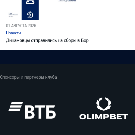
01 АВГУСТА 2026
Новости
Динамовцы отправились на сборы в Бор
Спонсоры и партнеры клуба
ВТБ
Олимпбет