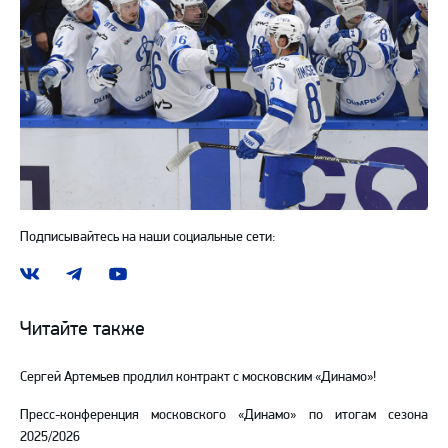
Подписывайтесь на наши социальные сети:
Наша
Наш
Наш
группа
канал
канал
ВКонтакте
в
на
Читайте также
Telegram
YouTube
Сергей Артемьев продлил контракт с московским «Динамо»!
Пресс-конференция московского «Динамо» по итогам сезона
2025/2026