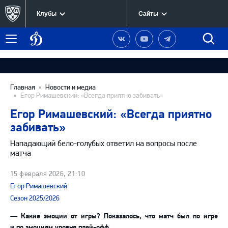
Клубы
Сайты
Динамо
Наша
Наш
Наш
Быст
Меню
Москва
группа
канал
канал
поиск
в
на
в
Вконтакте
YouTube
Telegram
Главная
Новости и медиа
Егор Римашевский: «Всегда приятно забивать»
Егор Римашевский: «Всегда приятно
забивать»
Нападающий бело-голубых ответил на вопросы после
матча
15 февраля 2026, 21:10
Егор Римашевский
Сезон 2025/2026
— Какие эмоции от игры? Показалось, что матч был по игре
и по эмоциям уровня плей-офф.