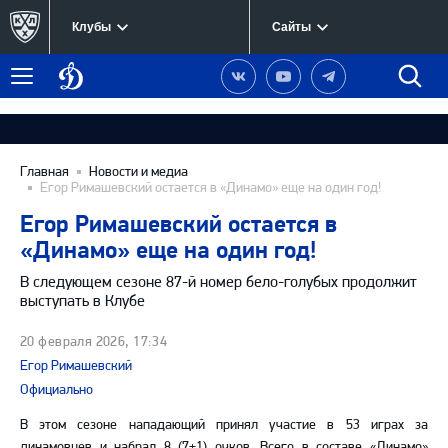
Клубы
Сайты
Динамо
Наша
Наш
Наш
Быст
Меню
Москва
группа
канал
канал
поиск
в
на
в
Вконтакте
YouTube
Telegram
Главная
Новости и медиа
Егор Римашевский остается в «Динамо» еще на один год!
Егор Римашевский остается в
«Динамо» еще на один год!
В следующем сезоне 87-й номер бело-голубых продолжит
выступать в Клубе
20 февраля 2026, 17:34
Егор Римашевский
Официально
В этом сезоне нападающий принял участие в 53 играх за
динамовцев и набрал 8 (7+1) очков. Всего в составе «Динамо»