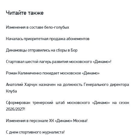
группа
канал
канал
ВКонтакте
в
на
Читайте также
Telegram
YouTube
Изменения в составе бело-голубых
Началась приоритетная продажа абонементов
Динамовцы отправились на сборы в Бор
Стартовал шестой лагерь развития московского «Динамо»!
Роман Калиниченко покидает московское «Динамо»
Анатолий Харчук назначен на должность Генерального директора
Клуба
Сформирован тренерский штаб московского «Динамо» на сезон
2026/2027!
Изменения в персонале ХК «Динамо» Москва!
С днем спортивного журналиста!