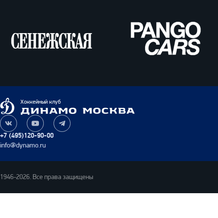
Сенежская
Pango
Cars
Динамо
Хоккейный клуб
Москва
Наша
Наш
Наш
группа
канал
канал
+7 (495)120-90-00
ВКонтакте
на
в
info@dynamo.ru
YouTube
Telegram
1946-2026. Все права защищены