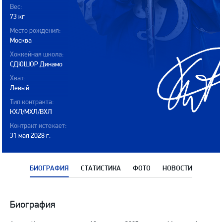
Вес:
73 кг
Место рождения:
Москва
Хоккейная школа:
СДЮШОР Динамо
Хват:
Левый
Тип контракта:
КХЛ/МХЛ/ВХЛ
Контракт истекает:
31 мая 2028 г.
БИОГРАФИЯ
СТАТИСТИКА
ФОТО
НОВОСТИ
Биография
Биография