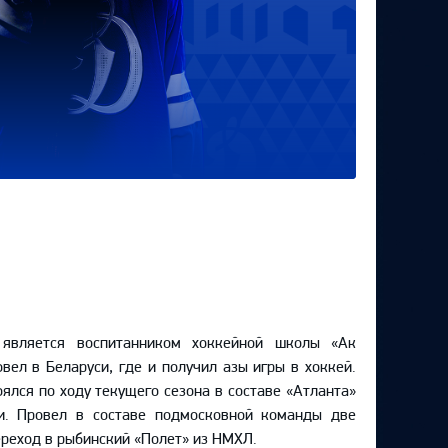
является воспитанником хоккейной школы «Ак
овел в Беларуси, где и получил азы игры в хоккей.
ялся по ходу текущего сезона в составе «Атланта»
и. Провел в составе подмосковной команды две
ереход в рыбинский «Полет» из НМХЛ.