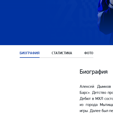
Амур
Барыс
Салават Юлаев
Сибирь
БИОГРАФИЯ
СТАТИСТИКА
ФОТО
Биография
Алексей Дымков 
Барс». Детство пр
Дебют в МХЛ состо
из города Мытищ
игры. Далее был п