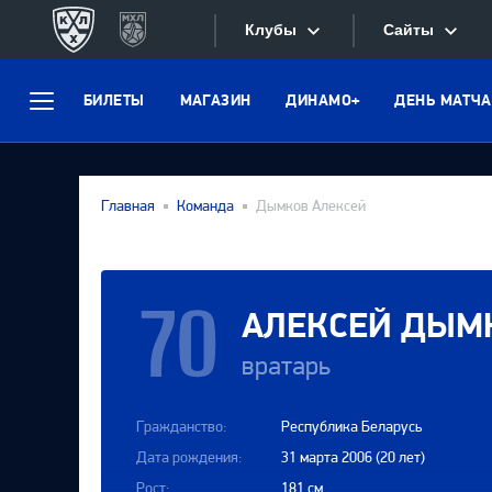
Клубы
Сайты
БИЛЕТЫ
МАГАЗИН
ДИНАМО+
ДЕНЬ МАТЧА
Конференция «Запад»
Меню
Сайты
Дивизион Боброва
Лада
Видеотран
Главная
Команда
Дымков Алексей
СКА
Хайлайты
Спартак
Текстовые
Торпедо
АЛЕКСЕЙ
ДЫМ
Интернет-
ХК Сочи
вратарь
Фотобанк
Дивизион Тарасова
Гражданство:
Республика Беларусь
Динамо Мн
Приложе
Дата рождения:
31 марта 2006 (20 лет)
Динамо М
Рост:
181 см