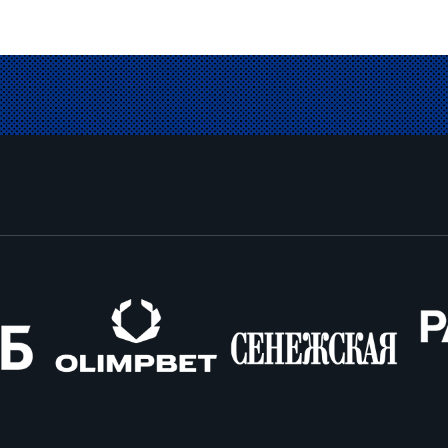
Олимпбет
Сенежская
Pango
Cars