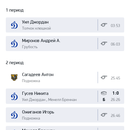
Протокол
1 период
Уил Джордан
03:53
Толчок клюшкой
Миронов Андрей А.
06:03
Грубость
2 период
Сагадеев Антон
25:45
Подножка
1:0
Гусев Никита
Уил Джордан , Менелл Бреннан
26:26
Б
Ожиганов Игорь
26:46
Подножка