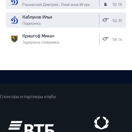
Рашевский Дмитрий , Ожиганов Игорь
50:16
Б
Каблуков Илья
50:30
Подножка
Криштоф Михал
58:14
Задержка соперника
Спонсоры и партнеры клуба