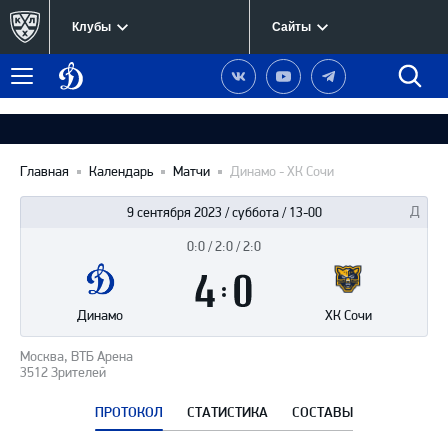
Клубы
Сайты
Динамо
Наша
Наш
Наш
Быст
Меню
Москва
группа
канал
канал
поиск
в
на
в
Вконтакте
YouTube
Telegram
Главная
Календарь
Матчи
Динамо - ХК Сочи
9 сентября 2023 / суббота / 13-00
0:0 / 2:0 / 2:0
Итоги
4
матча
:
0
Динамо
ХК Сочи
Москва, ВТБ Арена
3512 Зрителей
ПРОТОКОЛ
СТАТИСТИКА
СОСТАВЫ