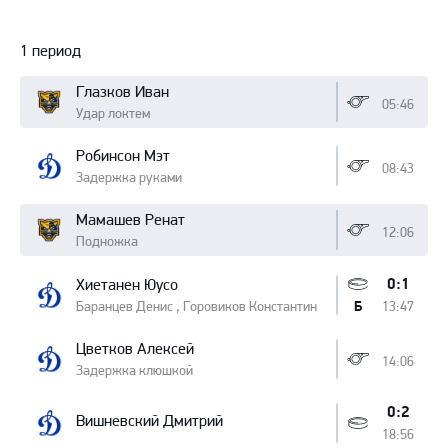
Протокол
1 период
Глазков Иван
05:46
Удар локтем
Робинсон Мэт
08:43
Задержка руками
Мамашев Ренат
12:06
Подножка
0:1
Хиетанен Юусо
Баранцев Денис , Горовиков Константин
13:47
Б
Цветков Алексей
14:06
Задержка клюшкой
0:2
Вишневский Дмитрий
18:56