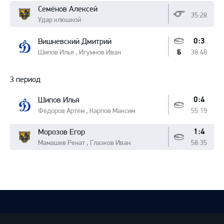
Семёнов Алексей
35:28
Удар клюшкой
0:3
Вишневский Дмитрий
Шипов Илья , Игумнов Иван
38:48
Б
3 период
0:4
Шипов Илья
Фёдоров Артём , Карпов Максим
55:19
1:4
Морозов Егор
Мамашев Ренат , Глазков Иван
58:35