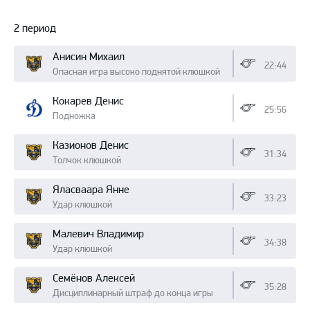
2 период
Анисин Михаил
22:44
Опасная игра высоко поднятой клюшкой
Кокарев Денис
25:56
Подножка
Казионов Денис
31:34
Толчок клюшкой
Яласваара Янне
33:23
Удар клюшкой
Малевич Владимир
34:38
Удар клюшкой
Семёнов Алексей
35:28
Дисциплинарный штраф до конца игры