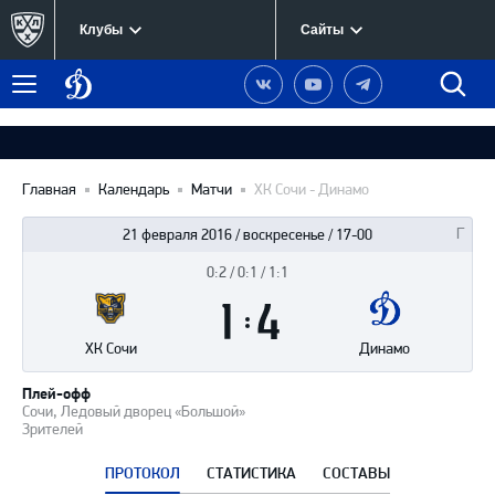
Клубы
Сайты
Динамо
Наша
Наш
Наш
Быст
Меню
Москва
группа
канал
канал
поиск
в
на
в
Вконтакте
YouTube
Telegram
Главная
Календарь
Матчи
ХК Сочи - Динамо
21 февраля 2016 / воскресенье / 17-00
0:2 / 0:1 / 1:1
Итоги
1
матча
:
4
ХК Сочи
Динамо
Плей-офф
Сочи, Ледовый дворец «Большой»
Зрителей
ПРОТОКОЛ
СТАТИСТИКА
СОСТАВЫ