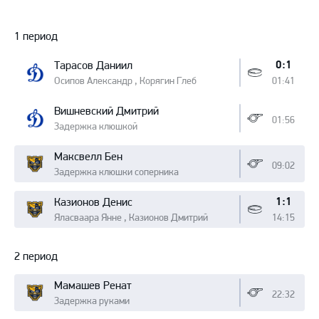
Протокол
1 период
0:1
Тарасов Даниил
Осипов Александр , Корягин Глеб
01:41
Вишневский Дмитрий
01:56
Задержка клюшкой
Максвелл Бен
09:02
Задержка клюшки соперника
1:1
Казионов Денис
Яласваара Янне , Казионов Дмитрий
14:15
2 период
Мамашев Ренат
22:32
Задержка руками