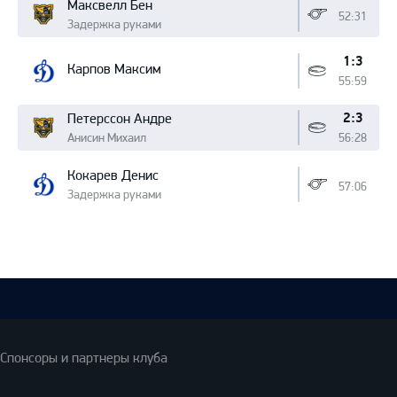
Максвелл Бен
52:31
Задержка руками
1:3
Карпов Максим
55:59
2:3
Петерссон Андре
Анисин Михаил
56:28
Кокарев Денис
57:06
Задержка руками
Спонсоры и партнеры клуба