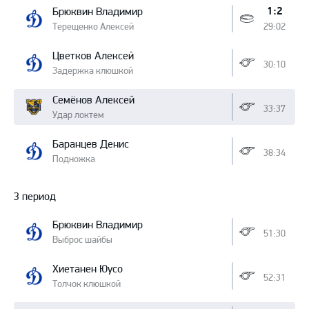
1:2
Брюквин Владимир
Терещенко Алексей
29:02
Цветков Алексей
30:10
Задержка клюшкой
Семёнов Алексей
33:37
Удар локтем
Баранцев Денис
38:34
Подножка
3 период
Брюквин Владимир
51:30
Выброс шайбы
Хиетанен Юусо
52:31
Толчок клюшкой