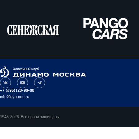
Сенежская
Pango
Cars
Динамо
Хоккейный клуб
Москва
Наша
Наш
Наш
группа
канал
канал
+7 (495)120-90-00
ВКонтакте
на
в
info@dynamo.ru
YouTube
Telegram
1946-2026. Все права защищены