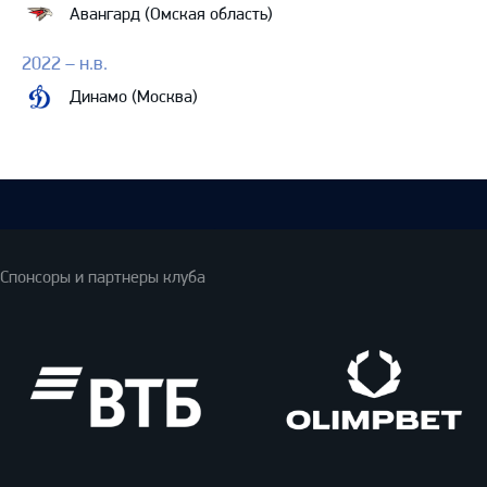
Авангард (Омская область)
2022 – н.в.
Динамо (Москва)
Спонсоры и партнеры клуба
ВТБ
Олимпбет