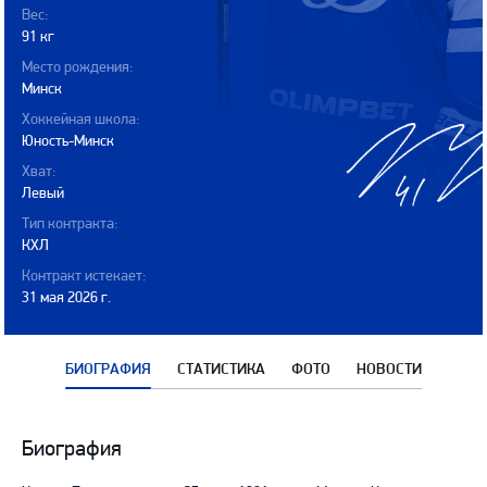
Вес:
91 кг
Место рождения:
Минск
Хоккейная школа:
Юность-Минск
Хват:
Левый
Тип контракта:
КХЛ
Контракт истекает:
31 мая 2026 г.
БИОГРАФИЯ
СТАТИСТИКА
ФОТО
НОВОСТИ
Биография
Биография