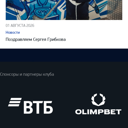
01 АВГУСТА 2026
Новости
Поздравляем Сергея Грибкова
Спонсоры и партнеры клуба
ВТБ
Олимпбет