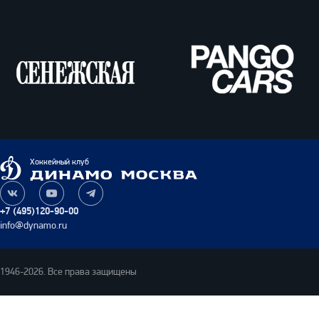
Сенежская
Pango
Cars
Динамо
Хоккейный клуб
Москва
Наша
Наш
Наш
группа
канал
канал
+7 (495)120-90-00
ВКонтакте
на
в
info@dynamo.ru
YouTube
Telegram
1946-2026. Все права защищены