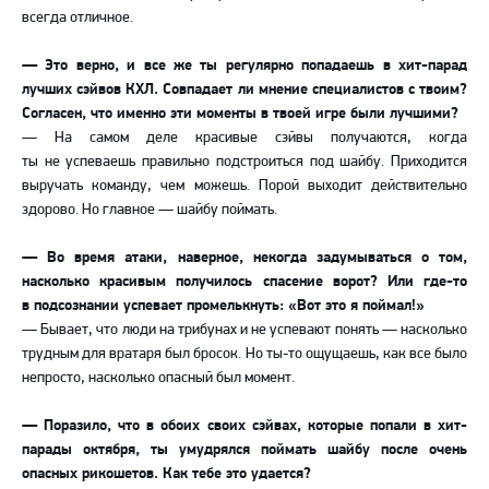
всегда отличное.
— Это верно, и все же ты регулярно попадаешь в хит-парад
лучших сэйвов КХЛ. Совпадает ли мнение специалистов с твоим?
Согласен, что именно эти моменты в твоей игре были лучшими?
— На самом деле красивые сэйвы получаются, когда
ты не успеваешь правильно подстроиться под шайбу. Приходится
выручать команду, чем можешь. Порой выходит действительно
здорово. Но главное — шайбу поймать.
— Во время атаки, наверное, некогда задумываться о том,
насколько красивым получилось спасение ворот? Или где-то
в подсознании успевает промелькнуть: «Вот это я поймал!»
— Бывает, что люди на трибунах и не успевают понять — насколько
трудным для вратаря был бросок. Но ты-то ощущаешь, как все было
непросто, насколько опасный был момент.
— Поразило, что в обоих своих сэйвах, которые попали в хит-
парады октября, ты умудрялся поймать шайбу после очень
опасных рикошетов. Как тебе это удается?