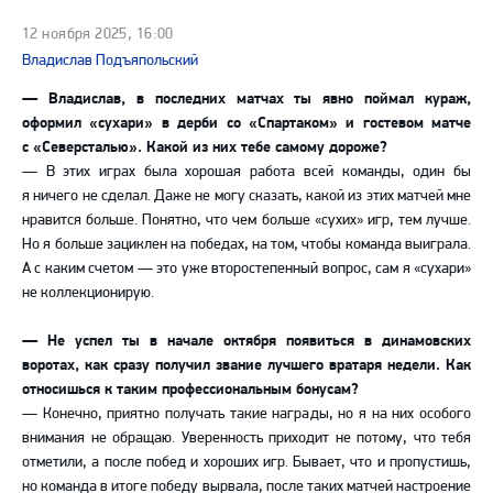
12 ноября 2025, 16:00
Владислав Подъяпольский
— Владислав, в последних матчах ты явно поймал кураж,
оформил «сухари» в дерби со «Спартаком» и гостевом матче
с «Северсталью». Какой из них тебе самому дороже?
— В этих играх была хорошая работа всей команды, один бы
я ничего не сделал. Даже не могу сказать, какой из этих матчей мне
нравится больше. Понятно, что чем больше «сухих» игр, тем лучше.
Но я больше зациклен на победах, на том, чтобы команда выиграла.
А с каким счетом — это уже второстепенный вопрос, сам я «сухари»
не коллекционирую.
— Не успел ты в начале октября появиться в динамовских
воротах, как сразу получил звание лучшего вратаря недели. Как
относишься к таким профессиональным бонусам?
— Конечно, приятно получать такие награды, но я на них особого
внимания не обращаю. Уверенность приходит не потому, что тебя
отметили, а после побед и хороших игр. Бывает, что и пропустишь,
но команда в итоге победу вырвала, после таких матчей настроение