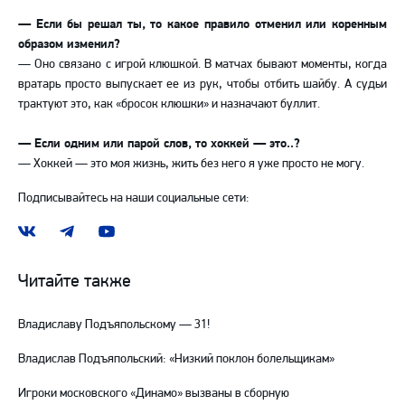
— Если бы решал ты, то какое правило отменил или коренным
образом изменил?
— Оно связано с игрой клюшкой. В матчах бывают моменты, когда
вратарь просто выпускает ее из рук, чтобы отбить шайбу. А судьи
трактуют это, как «бросок клюшки» и назначают буллит.
— Если одним или парой слов, то хоккей — это..?
— Хоккей — это моя жизнь, жить без него я уже просто не могу.
Подписывайтесь на наши социальные сети:
Наша
Наш
Наш
группа
канал
канал
ВКонтакте
в
на
Читайте также
Telegram
YouTube
Владиславу Подъяпольскому — 31!
Владислав Подъяпольский: «Низкий поклон болельщикам»
Игроки московского «Динамо» вызваны в сборную