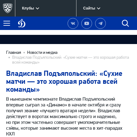
Клубы
Сайты
Динамо
Наша
Наш
Наш
Быст
Меню
Москва
группа
канал
канал
поиск
в
на
в
Вконтакте
YouTube
Telegram
Главная
Новости и медиа
Владислав Подъяпольский: «Сухие матчи — это хорошая работа
всей команды»
Владислав Подъяпольский: «Сухие
матчи — это хорошая работа всей
команды»
В нынешнем чемпионате Владислав Подъяпольский
впервые сыграл за «Динамо» в начале октября и сразу
получил звание «лучшего вратаря недели». Владислав
действует в воротах максимально строго и надежно,
но при этом частенько совершает умопомрачительные
сэйвы, которые занимают высокие места в хит-парадах
КХЛ