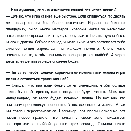
— Как думаешь, сильно изменится хоккей лет через десять?
— Думаю, что игра станет еще быстрее. Если оглянуться, то десять
лет назад хоккей был более техничным. Играли на больших
площадках, было много мастеров, которые могли за несколько
пасов всю ее проехать и в чужую зону зайти. Бегать нужно было
много и далеко. Сейчас площадки маленькие и это заставляет тебя
сильнее концентрироваться на каждом моменте. Очень мало
времени на то, чтобы правильно распорядиться шайбой. А через
десять лет делать это еще сложнее будет.
— Ты за то, чтобы хоккей кардинально менялся или основа игры
должна оставаться традиционной?
— Слышал, что вратарям форму хотят уменьшить, чтобы больше
голов было. Интересно, как и когда ее будут менять. Мне, как
нападающему от этого будет, конечно, лучше. Но вот как это
вратарям преподнесут, непонятно. У них же своя статистика! А так
мы готовы перестраиваться. Например, вот ввели несколько лет
назад новое правило, что нельзя в своей зоне находиться
за воротами с шайбой дольше трех секунд. Сначала никто
не понимал, что делать, ведь обычно, когда защитник стоял