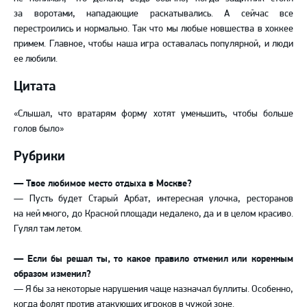
за воротами, нападающие раскатывались. А сейчас все
перестроились и нормально. Так что мы любые новшества в хоккее
примем. Главное, чтобы наша игра оставалась популярной, и люди
ее любили.
Цитата
«
Слышал, что вратарям форму хотят уменьшить, чтобы больше
голов было
»
Рубрики
— Твое любимое место отдыха в Москве?
— Пусть будет Старый Арбат, интересная улочка, ресторанов
на ней много, до Красной площади недалеко, да и в целом красиво.
Гулял там летом.
— Если бы решал ты, то какое правило отменил или коренным
образом изменил?
— Я бы за некоторые нарушения чаще назначал буллиты. Особенно,
когда фолят против атакующих игроков в чужой зоне.