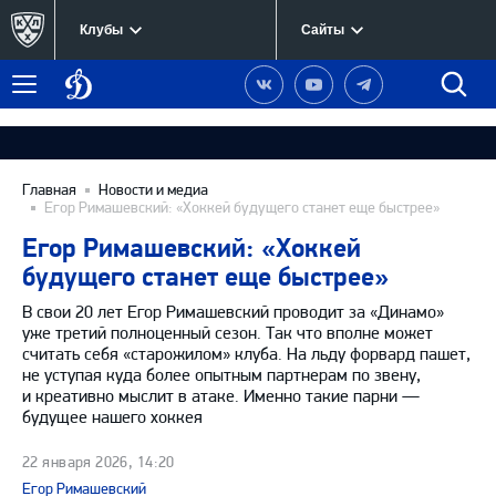
Клубы
Сайты
Динамо
Наша
Наш
Наш
Быст
Меню
Москва
группа
канал
канал
поиск
в
на
в
Вконтакте
YouTube
Telegram
Главная
Новости и медиа
Егор Римашевский: «Хоккей будущего станет еще быстрее»
Егор Римашевский: «Хоккей
будущего станет еще быстрее»
В свои 20 лет Егор Римашевский проводит за «Динамо»
уже третий полноценный сезон. Так что вполне может
считать себя «старожилом» клуба. На льду форвард пашет,
не уступая куда более опытным партнерам по звену,
и креативно мыслит в атаке. Именно такие парни —
будущее нашего хоккея
22 января 2026, 14:20
Егор Римашевский