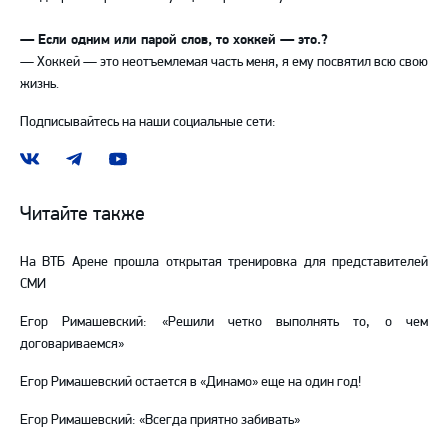
— Если одним или парой слов, то хоккей — это.?
— Хоккей — это неотъемлемая часть меня, я ему посвятил всю свою
жизнь.
Подписывайтесь на наши социальные сети:
Наша
Наш
Наш
группа
канал
канал
ВКонтакте
в
на
Читайте также
Telegram
YouTube
На ВТБ Арене прошла открытая тренировка для представителей
СМИ
Егор Римашевский: «Решили четко выполнять то, о чем
договариваемся»
Егор Римашевский остается в «Динамо» еще на один год!
Егор Римашевский: «Всегда приятно забивать»