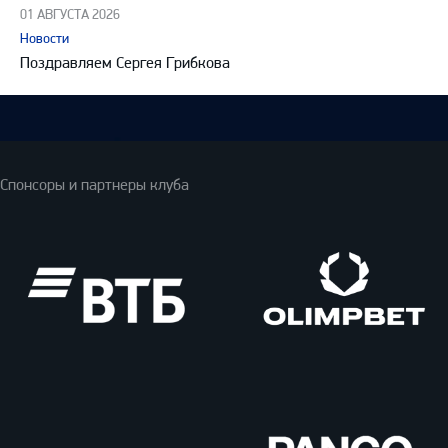
01 АВГУСТА 2026
Новости
Поздравляем Сергея Грибкова
Спонсоры и партнеры клуба
ВТБ
Олимпбет