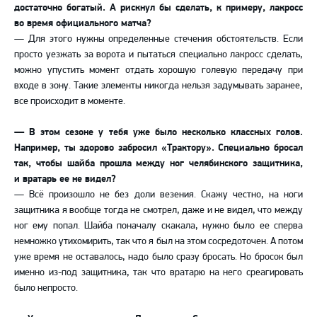
достаточно богатый. А рискнул бы сделать, к примеру, лакросс
во время официального матча?
— Для этого нужны определенные стечения обстоятельств. Если
просто уезжать за ворота и пытаться специально лакросс сделать,
можно упустить момент отдать хорошую голевую передачу при
входе в зону. Такие элементы никогда нельзя задумывать заранее,
все происходит в моменте.
— В этом сезоне у тебя уже было несколько классных голов.
Например, ты здорово забросил «Трактору». Специально бросал
так, чтобы шайба прошла между ног челябинского защитника,
и вратарь ее не видел?
— Всё произошло не без доли везения. Скажу честно, на ноги
защитника я вообще тогда не смотрел, даже и не видел, что между
ног ему попал. Шайба поначалу скакала, нужно было ее сперва
немножко утихомирить, так что я был на этом сосредоточен. А потом
уже время не оставалось, надо было сразу бросать. Но бросок был
именно из-под защитника, так что вратарю на него среагировать
было непросто.