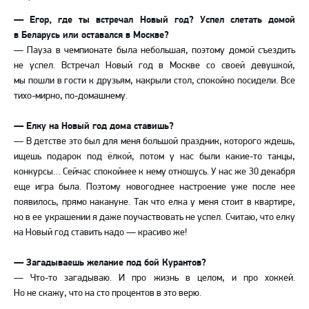
— Егор, где ты встречал Новый год? Успел слетать домой
в Беларусь или оставался в Москве?
— Пауза в чемпионате была небольшая, поэтому домой съездить
не успел. Встречал Новый год в Москве со своей девушкой,
мы пошли в гости к друзьям, накрыли стол, спокойно посидели. Все
тихо-мирно, по-домашнему.
— Елку на Новый год дома ставишь?
— В детстве это был для меня большой праздник, которого ждешь,
ищешь подарок под ёлкой, потом у нас были какие-то танцы,
конкурсы… Сейчас спокойнее к нему отношусь. У нас же 30 декабря
еще игра была. Поэтому новогоднее настроение уже после нее
появилось, прямо накануне. Так что елка у меня стоит в квартире,
но в ее украшении я даже поучаствовать не успел. Считаю, что елку
на Новый год ставить надо — красиво же!
— Загадываешь желание под бой Курантов?
— Что-то загадываю. И про жизнь в целом, и про хоккей.
Но не скажу, что на сто процентов в это верю.