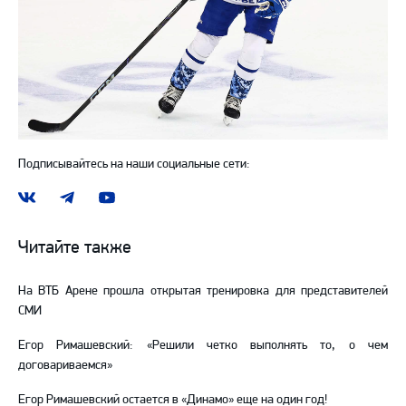
Подписывайтесь на наши социальные сети:
Наша
Наш
Наш
группа
канал
канал
ВКонтакте
в
на
Читайте также
Telegram
YouTube
На ВТБ Арене прошла открытая тренировка для представителей
СМИ
Егор Римашевский: «Решили четко выполнять то, о чем
договариваемся»
Егор Римашевский остается в «Динамо» еще на один год!