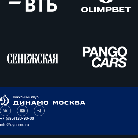
ВТБ
Олимпбет
Сенежская
Pango
Cars
Динамо
Хоккейный клуб
Москва
Наша
Наш
Наш
группа
канал
канал
+7 (495)120-90-00
ВКонтакте
на
в
info@dynamo.ru
YouTube
Telegram