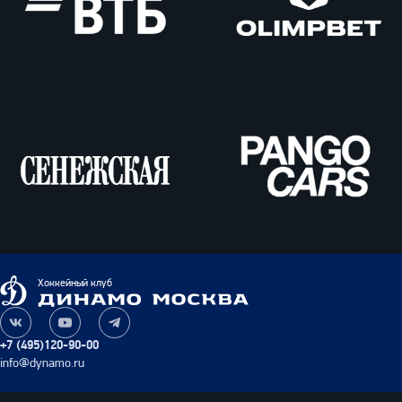
ВТБ
Олимпбет
Сенежская
Pango
Cars
Динамо
Хоккейный клуб
Москва
Наша
Наш
Наш
группа
канал
канал
+7 (495)120-90-00
ВКонтакте
на
в
info@dynamo.ru
YouTube
Telegram