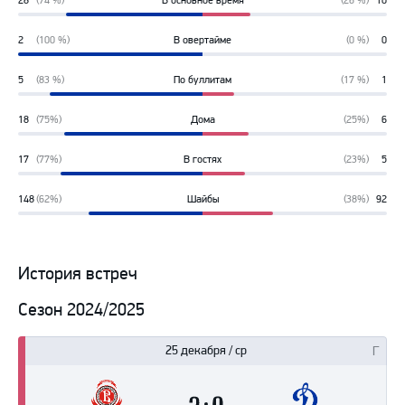
28
(74 %)
В основное время
(26 %)
10
74%
26%
2
(100 %)
В овертайме
(0 %)
0
100%
0%
5
(83 %)
По буллитам
(17 %)
1
83%
17%
18
(75%)
Дома
(25%)
6
75%
25%
17
(77%)
В гостях
(23%)
5
77%
23%
148
(62%)
Шайбы
(38%)
92
62%
38%
История встреч
Сезон 2024/2025
25 декабря / ср