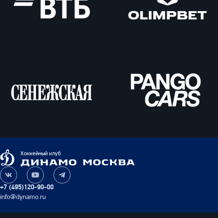
ВТБ
Олимпбет
Сенежская
Pango
Cars
Динамо
Хоккейный клуб
Москва
Наша
Наш
Наш
группа
канал
канал
+7 (495)120-90-00
ВКонтакте
на
в
info@dynamo.ru
YouTube
Telegram