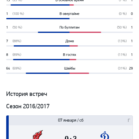
13
(93 %)
В основное время
(7 %)
1
93%
7%
1
(100 %)
В овертайме
(0 %)
0
100%
0%
1
(50 %)
По буллитам
(50 %)
1
50%
50%
7
(88%)
Дома
(13%)
1
88%
13%
8
(89%)
В гостях
(11%)
1
89%
11%
64
(69%)
Шайбы
(31%)
29
69%
31%
История встреч
Сезон 2016/2017
07 января / сб