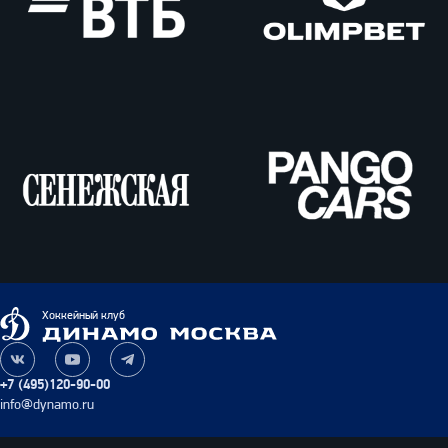
ВТБ
Олимпбет
Сенежская
Pango
Cars
Динамо
Хоккейный клуб
Москва
Наша
Наш
Наш
группа
канал
канал
+7 (495)120-90-00
ВКонтакте
на
в
info@dynamo.ru
YouTube
Telegram