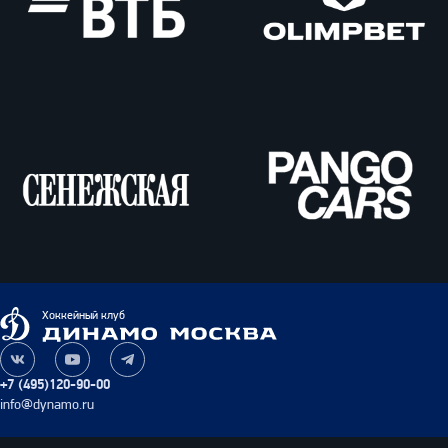
ВТБ
Олимпбет
Сенежская
Pango
Cars
Динамо
Хоккейный клуб
Москва
Наша
Наш
Наш
группа
канал
канал
+7 (495)120-90-00
ВКонтакте
на
в
info@dynamo.ru
YouTube
Telegram